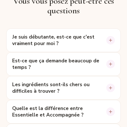
Vous vous posez peut-être ces
questions
Je suis débutante, est-ce que c'est
vraiment pour moi ?
Oui. La méthode part des bases et vous
Est-ce que ça demande beaucoup de
montre, pas à pas, ce qui fait réussir une
temps ?
pâtisserie plus saine. Aucun niveau particulier
n'est requis — juste l'envie de vous y mettre.
Non. Tout est pensé pour la vraie vie : des
Les ingrédients sont-ils chers ou
recettes simples, une organisation claire et
difficiles à trouver ?
des desserts « refuge » que vous referez sans y
penser, même les jours pressés.
Le guide substituts vous indique exactement
Quelle est la différence entre
quoi acheter et par quoi remplacer, avec des
Essentielle et Accompagnée ?
ingrédients accessibles. Fini les achats inutiles
qui dorment dans le placard.